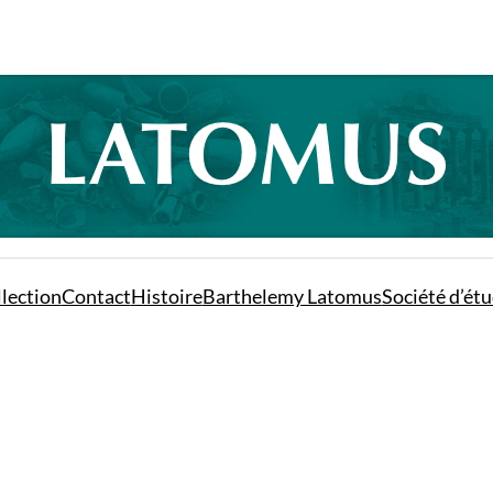
lection
Contact
Histoire
Barthelemy Latomus
Société d’étu