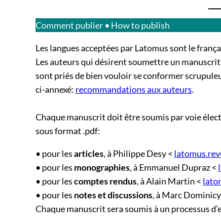
Comment publier • How to publish
Les langues acceptées par Latomus sont le français, 
Les auteurs qui désirent soumettre un manuscrit e
sont priés de bien vouloir se conformer scrupul
ci-annexé:
recommandations aux auteurs
.
Chaque manuscrit doit être soumis par voie électr
sous format .pdf:
• pour les
articles
, à Philippe Desy <
latomus.re
• pour les
monographies
, à Emmanuel Dupraz <
• pour les
comptes rendus
, à Alain Martin <
lato
• pour les
notes et discussions
, à Marc Dominicy
Chaque manuscrit sera soumis à un processus d’