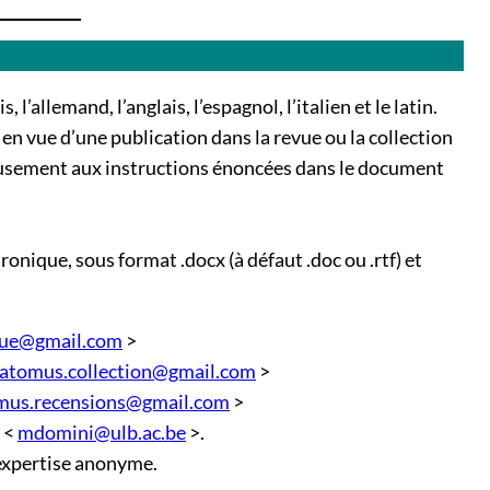
l’allemand, l’anglais, l’espagnol, l’italien et le latin.
n vue d’une publication dans la revue ou la collection
eusement aux instructions énoncées dans le document
onique, sous format .docx (à défaut .doc ou .rtf) et
vue@gmail.com
>
latomus.collection@gmail.com
>
mus.recensions@gmail.com
>
 <
mdomini@ulb.ac.be
>.
expertise anonyme.