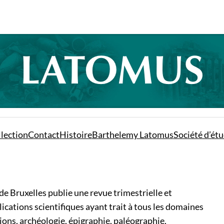
lection
Contact
Histoire
Barthelemy Latomus
Société d’étu
 de Bruxelles publie une revue trimestrielle et
lications scientifiques ayant trait à tous les domaines
tutions, archéologie, épigraphie, paléographie,