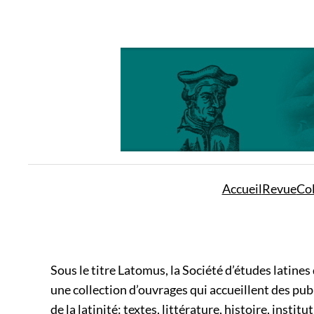
Aller
au
contenu
Accueil
Revue
Col
Sous le titre Latomus, la Société d’études latines
une collection d’ouvrages qui accueillent des pub
de la latinité: textes, littérature, histoire, insti